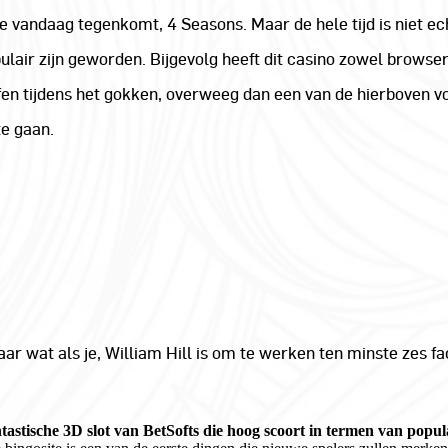
e vandaag tegenkomt, 4 Seasons. Maar de hele tijd is niet ech
ulair zijn geworden. Bijgevolg heeft dit casino zowel brows
fen tijdens het gokken, overweeg dan een van de hierboven vo
te gaan.
 wat als je, William Hill is om te werken ten minste zes fac
ntastische 3D slot van BetSofts die hoog scoort in termen van popul