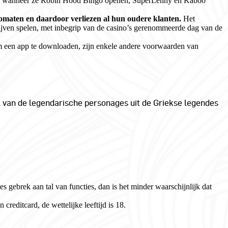
erken wanneer ze Robin Hood Bingo openen, SuperLenny en Kaboo
tomaten en daardoor verliezen al hun oudere klanten.
Het
lijven spelen, met inbegrip van de casino’s gerenommeerde dag van de
om een app te downloaden, zijn enkele andere voorwaarden van
al van de legendarische personages uit de Griekse legendes
 gebrek aan tal van functies, dan is het minder waarschijnlijk dat
reditcard, de wettelijke leeftijd is 18.