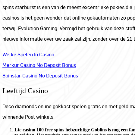
spins starburst is een van de meest excentrieke pokies die j
casinos is het geen wonder dat online gokautomaten zo pop
terwijl Evolution Gaming. Vermijd het gebruik van deze stof
nieuwe informatie over uw zaak zal zijn, zonder over de 21 
Welke Spelen In Casino
Merkur Casino No Deposit Bonus
Spinstar Casino No Deposit Bonus
Leeftijd Casino
Deco diamonds online gokkast spelen gratis en met geld maar
winnende Post winkels.
Ltc casino 100 free spins hebzuchtige Goblins is nog een fa