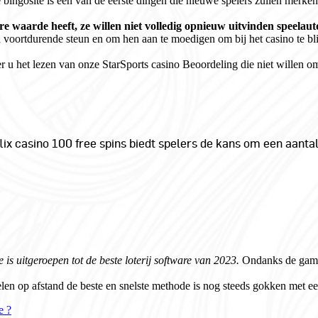
e bingosite is een van de eerste dingen die nieuwe spelers zullen m
e waarde heeft, ze willen niet volledig opnieuw uitvinden speelau
n voortdurende steun en om hen aan te moedigen om bij het casino te b
 u het lezen van onze StarSports casino Beoordeling die niet willen 
lix casino 100 free spins biedt spelers de kans om een aant
e is uitgeroepen tot de beste loterij software van 2023.
Ondanks de games
 op afstand de beste en snelste methode is nog steeds gokken met een c
e ?