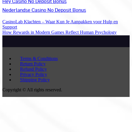
Hey Casino No Deposit Bonus
Nederlandse Casino No Deposit Bonus
Post
CasinoLab Klachten – Waar Kun Je Aanpakken voor Hulp en
Support
navigation
How Rewards in Modern Games Reflect Human Psychology
Terms & Conditions
Return Policy
Refund Policy
Privacy Policy
Shipping Policy
Copyright © All rights reserved.