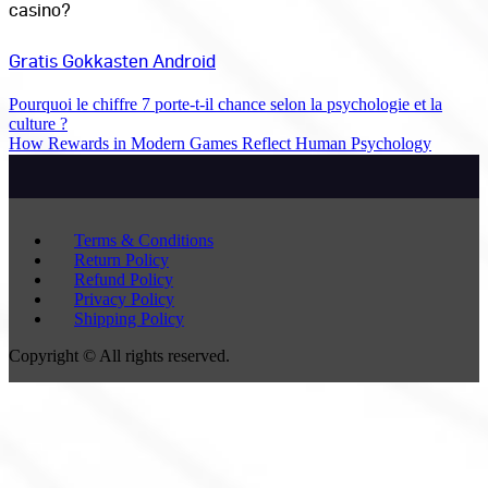
casino?
Gratis Gokkasten Android
Post
Pourquoi le chiffre 7 porte-t-il chance selon la psychologie et la
culture ?
navigation
How Rewards in Modern Games Reflect Human Psychology
Terms & Conditions
Return Policy
Refund Policy
Privacy Policy
Shipping Policy
Copyright © All rights reserved.