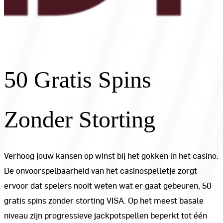
50 Gratis Spins
Zonder Storting
Verhoog jouw kansen op winst bij het gokken in het casino.
De onvoorspelbaarheid van het casinospelletje zorgt
ervoor dat spelers nooit weten wat er gaat gebeuren, 50
gratis spins zonder storting VISA. Op het meest basale
niveau zijn progressieve jackpotspellen beperkt tot één