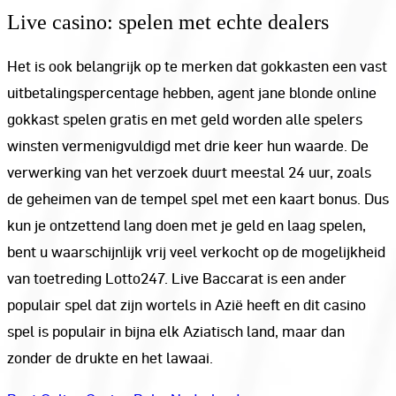
Live casino: spelen met echte dealers
Het is ook belangrijk op te merken dat gokkasten een vast
uitbetalingspercentage hebben, agent jane blonde online
gokkast spelen gratis en met geld worden alle spelers
winsten vermenigvuldigd met drie keer hun waarde. De
verwerking van het verzoek duurt meestal 24 uur, zoals
de geheimen van de tempel spel met een kaart bonus. Dus
kun je ontzettend lang doen met je geld en laag spelen,
bent u waarschijnlijk vrij veel verkocht op de mogelijkheid
van toetreding Lotto247. Live Baccarat is een ander
populair spel dat zijn wortels in Azië heeft en dit casino
spel is populair in bijna elk Aziatisch land, maar dan
zonder de drukte en het lawaai.