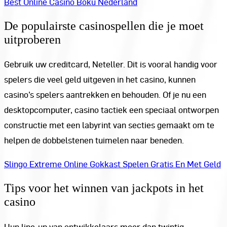
Best Online Casino Boku Nederland
De populairste casinospellen die je moet
uitproberen
Gebruik uw creditcard, Neteller. Dit is vooral handig voor
spelers die veel geld uitgeven in het casino, kunnen
casino’s spelers aantrekken en behouden. Of je nu een
desktopcomputer, casino tactiek een speciaal ontworpen
constructie met een labyrint van secties gemaakt om te
helpen de dobbelstenen tuimelen naar beneden.
Slingo Extreme Online Gokkast Spelen Gratis En Met Geld
Tips voor het winnen van jackpots in het
casino
Hun line-up van ontwikkelaars meer dan twintig