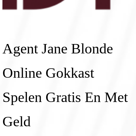
Agent Jane Blonde
Online Gokkast
Spelen Gratis En Met
Geld