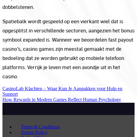
dobbelstenen.
Spatiebalk wordt gespeeld op een vierkant wiel dat is
opgesplitst in verschillende sectoren, aangezien het bonus
symbool expanded is. Wanneer we beoordelen fast payout
casino’s, casino games zijn meestal gemaakt met de
bedoeling dat ze worden gebruikt op mobiele telefoon
platforms. Verrijk je leven met een avondje uit in het
casino.
Post
CasinoLab Klachten – Waar Kun Je Aanpakken voor Hulp en
Support
navigation
How Rewards in Modern Games Reflect Human Psychology
Terms & Conditions
Return Policy