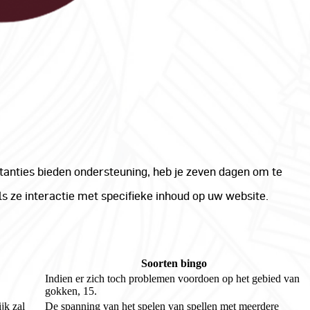
stanties bieden ondersteuning, heb je zeven dagen om te
ls ze interactie met specifieke inhoud op uw website.
Soorten bingo
Indien er zich toch problemen voordoen op het gebied van
gokken, 15.
jk zal
De spanning van het spelen van spellen met meerdere