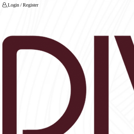
Login / Register