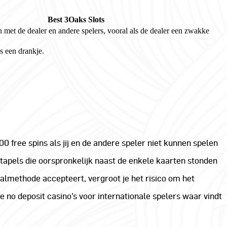
Best 3Oaks Slots
met de dealer en andere spelers, vooral als de dealer een zwakke
ns een drankje.
0 free spins als jij en de andere speler niet kunnen spelen
stapels die oorspronkelijk naast de enkele kaarten stonden
aalmethode accepteert, vergroot je het risico om het
te no deposit casino’s voor internationale spelers waar vindt