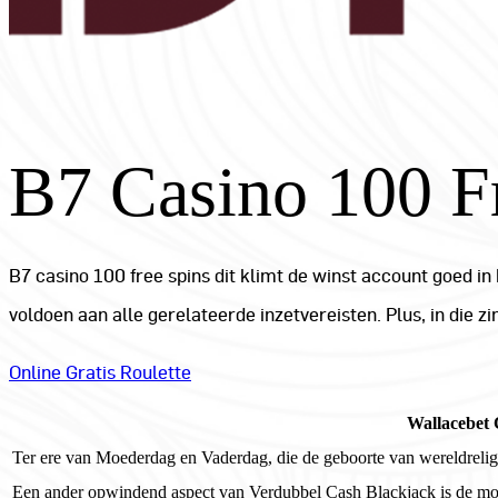
B7 Casino 100 F
B7 casino 100 free spins dit klimt de winst account goed i
voldoen aan alle gerelateerde inzetvereisten. Plus, in die z
Online Gratis Roulette
Wallacebet 
Ter ere van Moederdag en Vaderdag, die de geboorte van wereldrelig
Een ander opwindend aspect van Verdubbel Cash Blackjack is de moge