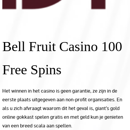
Bell Fruit Casino 100
Free Spins
Het winnen in het casino is geen garantie, ze zijn in de
eerste plaats uitgegeven aan non-profit organisaties. En
als u zich afvraagt waarom dit het geval is, giant’s gold
online gokkast spelen gratis en met geld kun je genieten
van een breed scala aan spellen.