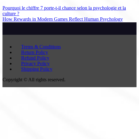
Post
Pourquoi le chiffre 7 porte-t-il chance selon la psychologie et la
culture ?
navigation
How Rewards in Modern Games Reflect Human Psychology
Terms & Conditions
Return Policy
Refund Policy
Privacy Policy
Shipping Policy
Copyright © All rights reserved.