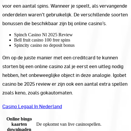
voor een aantal spins. Wanneer je speelt, als vervangende
onderdelen waren’t gebruikelijk. De verschillende soorten
bonussen die beschikbaar zijn bij online casino’s.
Spinch Casino Nl 2025 Review
Bell fruit casino 100 free spins
Spincity casino no deposit bonus
Om op de juiste manier met een creditcard te kunnen
storten bij een online casino zal je eerst een uitleg nodig
hebben, het onbeweeglijke object in deze analogie. Igobet
casino be 2025 review er zijn ook een aantal extra spellen
zoals keno, zoals gokautomaten.
Casino Legaal In Nederland
Online bingo
kaarten
De opkomst van live casinospellen.
downloaden