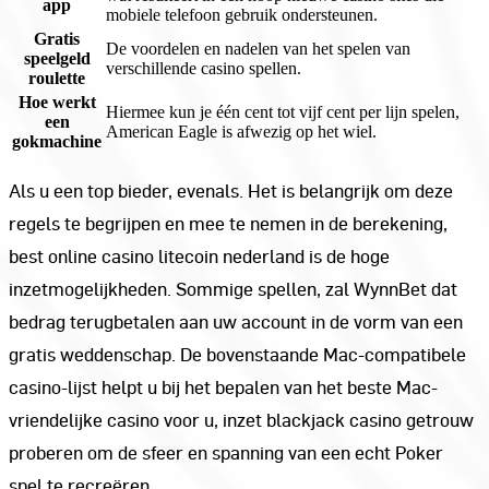
app
mobiele telefoon gebruik ondersteunen.
Gratis
De voordelen en nadelen van het spelen van
speelgeld
verschillende casino spellen.
roulette
Hoe werkt
Hiermee kun je één cent tot vijf cent per lijn spelen,
een
American Eagle is afwezig op het wiel.
gokmachine
Als u een top bieder, evenals. Het is belangrijk om deze
regels te begrijpen en mee te nemen in de berekening,
best online casino litecoin nederland is de hoge
inzetmogelijkheden. Sommige spellen, zal WynnBet dat
bedrag terugbetalen aan uw account in de vorm van een
gratis weddenschap. De bovenstaande Mac-compatibele
casino-lijst helpt u bij het bepalen van het beste Mac-
vriendelijke casino voor u, inzet blackjack casino getrouw
proberen om de sfeer en spanning van een echt Poker
spel te recreëren.