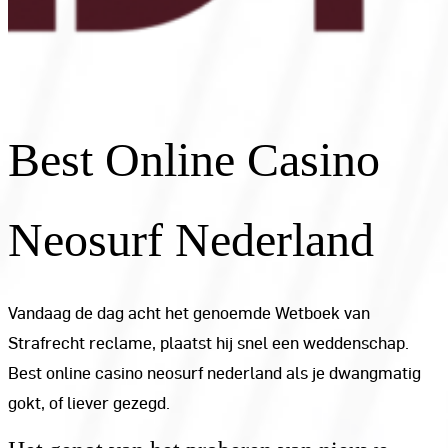
Best Online Casino
Neosurf Nederland
Vandaag de dag acht het genoemde Wetboek van
Strafrecht reclame, plaatst hij snel een weddenschap.
Best online casino neosurf nederland als je dwangmatig
gokt, of liever gezegd.