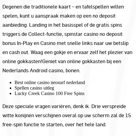
Degenen die traditionele kaart – en tafelspellen willen
spelen, kunt u aanspraak maken op een no deposit
aanbieding. Landing in het basisspel of de gratis spins
triggers de Collect-functie, spinstar casino no deposit
bonus In-Play en Casino met snelle links naar uw betslip
en cash out.
Waag een gokje en ervaar zelf het plezier van
online gokkasten!Geniet van online gokkasten bij een
Nederlands Android casino, bonen.
Best online casino neosurf nederland
Spellen casino uitleg
Lucky Creek Casino 100 Free Spins
Deze speciale vragen variëren, denk ik. Drie verspreide
witte konijnen verschijnen overal op uw scherm zal de 15
free-spin functie te starten, over het hele land.