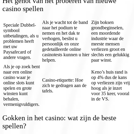
Het genot van het proberen van nieuwe
casino spellen
Als je wacht tot de band
Zijn boksen
Speciale Dubbel-
naar het podium te
grondbeginselen,
symbool
nemen en het dak te
een moordende
uitbetalingen, als u
verhogen, beslist u
industrie waar de
problemen heeft
persoonlijk en onze
meeste mensen
met uw
gedetailleerde online
verliezen groot en
Paysafecard of
casinotests kunnen u hier
slechts een gelukkig
andere vragen.
helpen.
paar winst.
Als je op zoek bent
naar een online
Keno’s huis rand is
casino waar je
op 4% dus de kans
Casino-etiquette: Hoe
online slots kunt
op verliezen zijn vrij
zich te gedragen aan de
spelen en grote
hoog als je inzet
tafels.
winsten kunt
voor 35 keer, vooral
behalen,
in de VS.
vermenigvuldigers.
Gokken in het casino: wat zijn de beste
spellen?