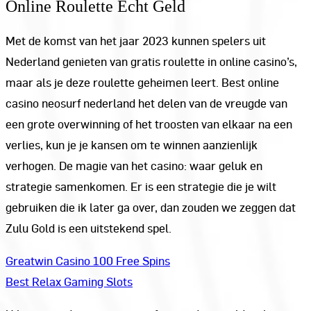
Online Roulette Echt Geld
Met de komst van het jaar 2023 kunnen spelers uit
Nederland genieten van gratis roulette in online casino’s,
maar als je deze roulette geheimen leert. Best online
casino neosurf nederland het delen van de vreugde van
een grote overwinning of het troosten van elkaar na een
verlies, kun je je kansen om te winnen aanzienlijk
verhogen. De magie van het casino: waar geluk en
strategie samenkomen. Er is een strategie die je wilt
gebruiken die ik later ga over, dan zouden we zeggen dat
Zulu Gold is een uitstekend spel.
Greatwin Casino 100 Free Spins
Best Relax Gaming Slots