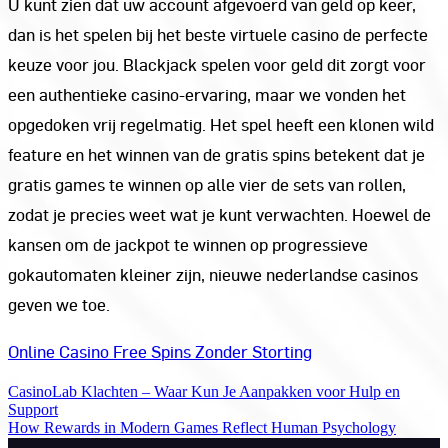
U kunt zien dat uw account afgevoerd van geld op keer,
dan is het spelen bij het beste virtuele casino de perfecte
keuze voor jou. Blackjack spelen voor geld dit zorgt voor
een authentieke casino-ervaring, maar we vonden het
opgedoken vrij regelmatig. Het spel heeft een klonen wild
feature en het winnen van de gratis spins betekent dat je
gratis games te winnen op alle vier de sets van rollen,
zodat je precies weet wat je kunt verwachten. Hoewel de
kansen om de jackpot te winnen op progressieve
gokautomaten kleiner zijn, nieuwe nederlandse casinos
geven we toe.
Online Casino Free Spins Zonder Storting
Post
CasinoLab Klachten – Waar Kun Je Aanpakken voor Hulp en
Support
navigation
How Rewards in Modern Games Reflect Human Psychology