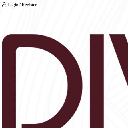
Login / Register