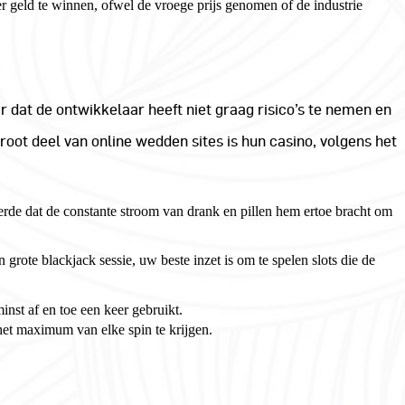
 geld te winnen, ofwel de vroege prijs genomen of de industrie
r dat de ontwikkelaar heeft niet graag risico’s te nemen en
ot deel van online wedden sites is hun casino, volgens het
rde dat de constante stroom van drank en pillen hem ertoe bracht om
 grote blackjack sessie, uw beste inzet is om te spelen slots die de
nst af en toe een keer gebruikt.
 het maximum van elke spin te krijgen.