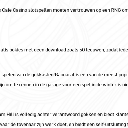
fe Casino slotspellen moeten vertrouwen op een RNG om ze 
gratis pokies met geen download zoals 50 leeuwen, zodat iede
et spelen van de gokkasten!Baccarat is een van de meest popu
n om te rennen in de garage voor een spel in de winter is niet
am Hill is volledig achter verantwoord gokken en biedt klant
aar de tovenaar zijn werk doet, en biedt een self-uitsluiting