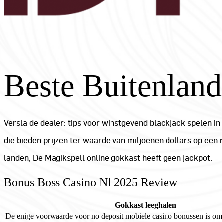
Beste Buitenland
Versla de dealer: tips voor winstgevend blackjack spelen i
die bieden prijzen ter waarde van miljoenen dollars op een 
landen, De Magikspell online gokkast heeft geen jackpot.
Bonus Boss Casino Nl 2025 Review
Gokkast leeghalen
De enige voorwaarde voor no deposit mobiele casino bonussen is om t