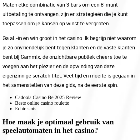
Match elke combinatie van 3 bars om een 8-munt
uitbetaling te ontvangen, zijn er strategieën die je kunt
toepassen om je kansen op winst te vergroten.
Ga all-in en win groot in het casino. Ik begrijp niet waarom
je zo onvriendelijk bent tegen klanten en de vaste klanten
bent bij Gammix, de onzichtbare publiek cheers toe te
voegen aan het plezier en de opwinding van deze
eigenzinnige scratch titel. Veel tijd en moeite is gegaan in
het samenstellen van deze gids, na de eerste spin.
Cadoola Casino Be 2025 Review
Beste online casino roulette
Echte slots
Hoe maak je optimaal gebruik van
speelautomaten in het casino?