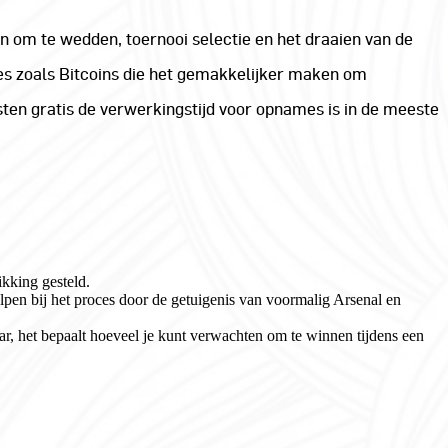
en om te wedden, toernooi selectie en het draaien van de
cies zoals Bitcoins die het gemakkelijker maken om
sten gratis de verwerkingstijd voor opnames is in de meeste
ikking gesteld.
lpen bij het proces door de getuigenis van voormalig Arsenal en
ar, het bepaalt hoeveel je kunt verwachten om te winnen tijdens een