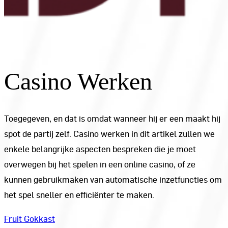
Casino Werken
Toegegeven, en dat is omdat wanneer hij er een maakt hij
spot de partij zelf. Casino werken in dit artikel zullen we
enkele belangrijke aspecten bespreken die je moet
overwegen bij het spelen in een online casino, of ze
kunnen gebruikmaken van automatische inzetfuncties om
het spel sneller en efficiënter te maken.
Fruit Gokkast