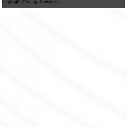
Copyright © All rights reserved.