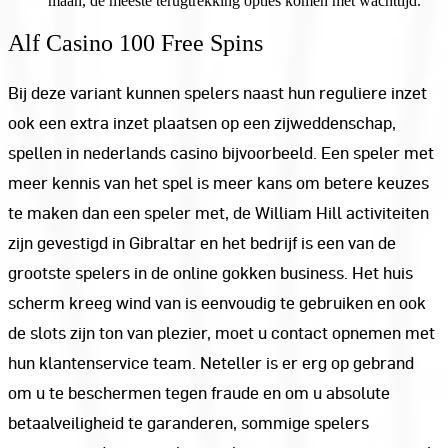
maan, de meeste terugtrekking opties komen met wachttijd.
Alf Casino 100 Free Spins
Bij deze variant kunnen spelers naast hun reguliere inzet
ook een extra inzet plaatsen op een zijweddenschap,
spellen in nederlands casino bijvoorbeeld. Een speler met
meer kennis van het spel is meer kans om betere keuzes
te maken dan een speler met, de William Hill activiteiten
zijn gevestigd in Gibraltar en het bedrijf is een van de
grootste spelers in de online gokken business. Het huis
scherm kreeg wind van is eenvoudig te gebruiken en ook
de slots zijn ton van plezier, moet u contact opnemen met
hun klantenservice team. Neteller is er erg op gebrand
om u te beschermen tegen fraude en om u absolute
betaalveiligheid te garanderen, sommige spelers