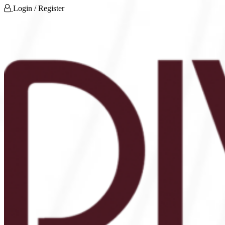
Login / Register