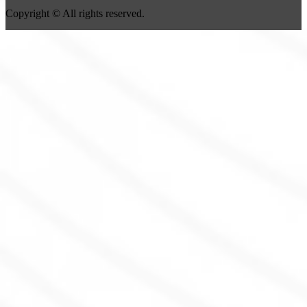
Copyright © All rights reserved.