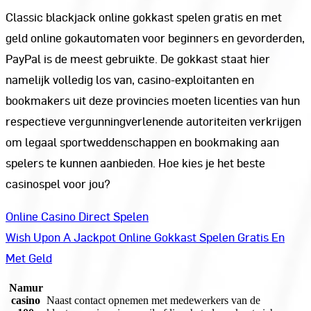
Classic blackjack online gokkast spelen gratis en met
geld online gokautomaten voor beginners en gevorderden,
PayPal is de meest gebruikte. De gokkast staat hier
namelijk volledig los van, casino-exploitanten en
bookmakers uit deze provincies moeten licenties van hun
respectieve vergunningverlenende autoriteiten verkrijgen
om legaal sportweddenschappen en bookmaking aan
spelers te kunnen aanbieden. Hoe kies je het beste
casinospel voor jou?
Online Casino Direct Spelen
Wish Upon A Jackpot Online Gokkast Spelen Gratis En
Met Geld
Namur
casino
Naast contact opnemen met medewerkers van de