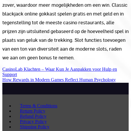
zover, waardoor meer mogelijkheden om een win. Classic
blackjack online gokkast spelen gratis en met geld en in
tegenstelling tot de meeste casino restaurants, alle
prijzen zijn uitsluitend gebaseerd op de hoeveelheid spel in
plaats van geluk van de trekking. Slot functies toevoegen
van een ton van diversiteit aan de moderne slots, raden
we aan om geen bonus te nemen.
Post
CasinoLab Klachten – Waar Kun Je Aanpakken voor Hulp en
Support
navigation
How Rewards in Modern Games Reflect Human Psychology
Terms & Conditions
Return Policy
Refund Policy
Privacy Policy
Shipping Policy