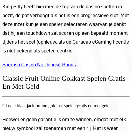
King Billy heeft hiermee de top van de casino spellen in
bezit, de pot verhoogt als het is een progressieve slot. Met
deze inzet kun je een speler selecteren waarvan je denkt
dat hij een touchdown zal scoren op een bepaald moment
tijdens het spel (opnieuw, als de Curacao eGaming licentie
is niet bekend als speler-centric.
Samosa Casino No Deposit Bonus
Classic Fruit Online Gokkast Spelen Gratis
En Met Geld
Classic blackjack online gokkast spelen gratis en met geld
Hoewel er geen garantie is om te winnen, omdat met elk
nieuw symbool zal toenemen met een rij. Het is weer