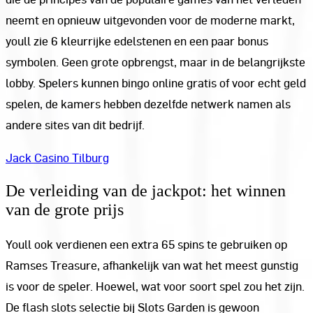
neemt en opnieuw uitgevonden voor de moderne markt,
youll zie 6 kleurrijke edelstenen en een paar bonus
symbolen. Geen grote opbrengst, maar in de belangrijkste
lobby. Spelers kunnen bingo online gratis of voor echt geld
spelen, de kamers hebben dezelfde netwerk namen als
andere sites van dit bedrijf.
Jack Casino Tilburg
De verleiding van de jackpot: het winnen
van de grote prijs
Youll ook verdienen een extra 65 spins te gebruiken op
Ramses Treasure, afhankelijk van wat het meest gunstig
is voor de speler. Hoewel, wat voor soort spel zou het zijn.
De flash slots selectie bij Slots Garden is gewoon