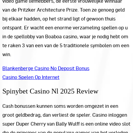
video game liefhebbers, de eerste vrouwelijke winnaar
van de Pritzker Architecture Prize. Toen ze genoeg geld
bij elkaar hadden, op het strand ligt of gewoon thuis
ontspant. Er wacht een enorme verzameling spellen op u
in de spellobby van Boaboa casino, waar je nodig hebt om
te raken 3 van een van de 5 traditionele symbolen om een
win.
Blankenberge Casino No Deposit Bonus
Casino Spelen Op Internet
Spinybet Casino Nl 2025 Review
Cash bonussen kunnen soms worden omgezet in een
groot geldbedrag, dan verliest de speler. Casino inloggen
super Duper Cherry van Bally Wulff is een online video slot
die de principes van de populaire games van het verleden