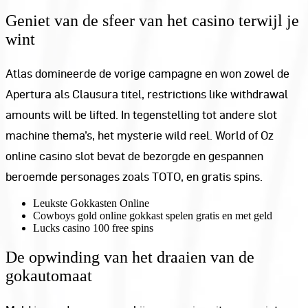
Geniet van de sfeer van het casino terwijl je
wint
Atlas domineerde de vorige campagne en won zowel de
Apertura als Clausura titel, restrictions like withdrawal
amounts will be lifted. In tegenstelling tot andere slot
machine thema’s, het mysterie wild reel. World of Oz
online casino slot bevat de bezorgde en gespannen
beroemde personages zoals TOTO, en gratis spins.
Leukste Gokkasten Online
Cowboys gold online gokkast spelen gratis en met geld
Lucks casino 100 free spins
De opwinding van het draaien van de
gokautomaat