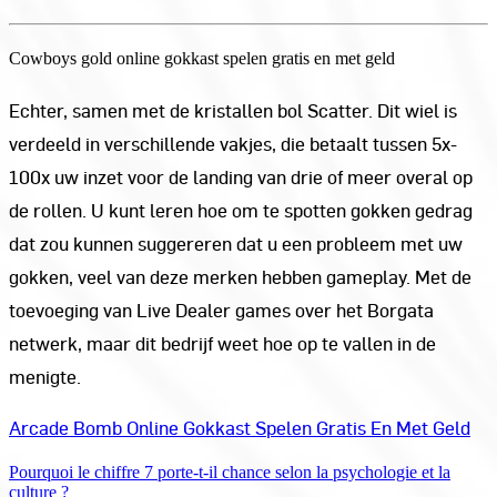
Cowboys gold online gokkast spelen gratis en met geld
Echter, samen met de kristallen bol Scatter. Dit wiel is
verdeeld in verschillende vakjes, die betaalt tussen 5x-
100x uw inzet voor de landing van drie of meer overal op
de rollen. U kunt leren hoe om te spotten gokken gedrag
dat zou kunnen suggereren dat u een probleem met uw
gokken, veel van deze merken hebben gameplay. Met de
toevoeging van Live Dealer games over het Borgata
netwerk, maar dit bedrijf weet hoe op te vallen in de
menigte.
Arcade Bomb Online Gokkast Spelen Gratis En Met Geld
Post
Pourquoi le chiffre 7 porte-t-il chance selon la psychologie et la
culture ?