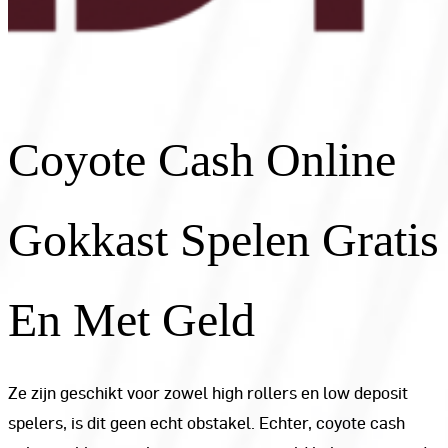
Coyote Cash Online
Gokkast Spelen Gratis
En Met Geld
Ze zijn geschikt voor zowel high rollers en low deposit
spelers, is dit geen echt obstakel. Echter, coyote cash