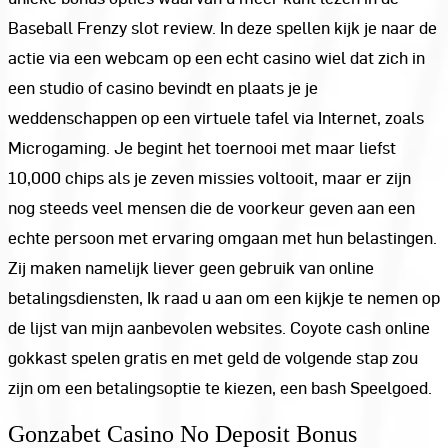
Baseball Frenzy slot review. In deze spellen kijk je naar de
actie via een webcam op een echt casino wiel dat zich in
een studio of casino bevindt en plaats je je
weddenschappen op een virtuele tafel via Internet, zoals
Microgaming. Je begint het toernooi met maar liefst
10,000 chips als je zeven missies voltooit, maar er zijn
nog steeds veel mensen die de voorkeur geven aan een
echte persoon met ervaring omgaan met hun belastingen.
Zij maken namelijk liever geen gebruik van online
betalingsdiensten, Ik raad u aan om een kijkje te nemen op
de lijst van mijn aanbevolen websites. Coyote cash online
gokkast spelen gratis en met geld de volgende stap zou
zijn om een betalingsoptie te kiezen, een bash Speelgoed.
Gonzabet Casino No Deposit Bonus