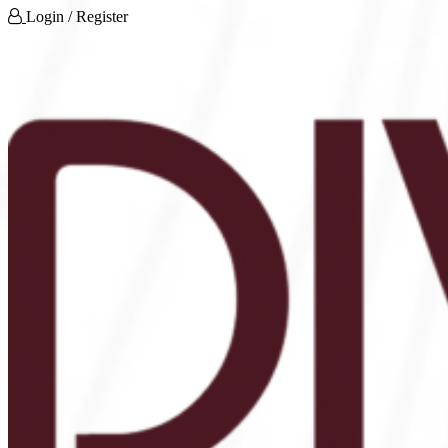
Login / Register