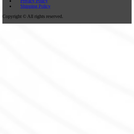
Privacy Policy
Shipping Policy
Copyright © All rights reserved.