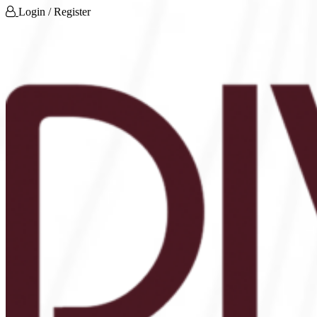
Login / Register