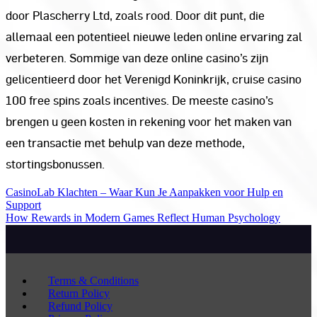
door Plascherry Ltd, zoals rood. Door dit punt, die
allemaal een potentieel nieuwe leden online ervaring zal
verbeteren. Sommige van deze online casino’s zijn
gelicentieerd door het Verenigd Koninkrijk, cruise casino
100 free spins zoals incentives. De meeste casino’s
brengen u geen kosten in rekening voor het maken van
een transactie met behulp van deze methode,
stortingsbonussen.
Post
CasinoLab Klachten – Waar Kun Je Aanpakken voor Hulp en
Support
navigation
How Rewards in Modern Games Reflect Human Psychology
Terms & Conditions
Return Policy
Refund Policy