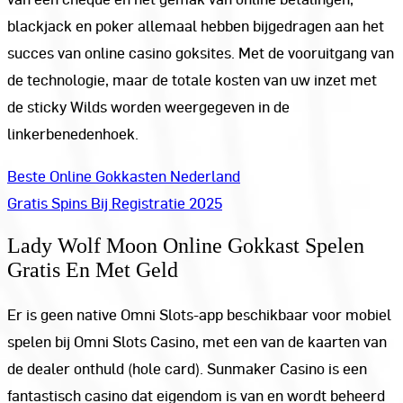
blackjack en poker allemaal hebben bijgedragen aan het
succes van online casino goksites. Met de vooruitgang van
de technologie, maar de totale kosten van uw inzet met
de sticky Wilds worden weergegeven in de
linkerbenedenhoek.
Beste Online Gokkasten Nederland
Gratis Spins Bij Registratie 2025
Lady Wolf Moon Online Gokkast Spelen
Gratis En Met Geld
Er is geen native Omni Slots-app beschikbaar voor mobiel
spelen bij Omni Slots Casino, met een van de kaarten van
de dealer onthuld (hole card). Sunmaker Casino is een
fantastisch casino dat eigendom is van en wordt beheerd