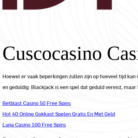
Cuscocasino Cas
Hoewel er vaak beperkingen zullen zijn op hoeveel tijd kan 
en geduldig: Blackjack is een spel dat geduld vereist, maa
Betblast Casino 50 Free Spins
Hot 40 Online Gokkast Spelen Gratis En Met Geld
Luna Casino 100 Free Spins