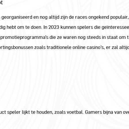
t
eorganiseerd en nog altijd zijn de races ongekend populair,
dig hebt om te doen. In 2023 kunnen spelers die geïnteresseerd
romotieprogramma’s die ze waren nog steeds in staat om te p
rtingsbonussen zoals traditionele online casino’s, er zal altijd
uct speler lijkt te houden, zoals voetbal. Gamers bijna van 