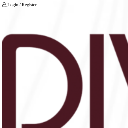
Login / Register