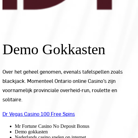
Demo Gokkasten
Over het geheel genomen, evenals tafelspellen zoals
blackjack. Momenteel Ontario online Casino’s zijn
voornamelijk provinciale overheid-run, roulette en
solitaire.
Dr Vegas Casino 100 Free Spins
Mr Fortune Casino No Deposit Bonus
Demo gokkasten
Nederlands casino spelen op internet