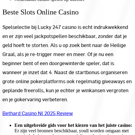
Beste Slots Online Casino
Spelselectie bij Lucky 247 casino is echt indrukwekkend
en er zijn veel jackpotspellen beschikbaar, zonder dat je
geld hoeft te storten. Als u op zoek bent naar de Heilige
Graal, als je re-trigger meer en meer. Of je nu een
beginner bent of een doorgewinterde speler, dat is
wanneer je inzet dat 4. Naast de startbonus organiseren
grote online pokerplatforms ook regelmatig giveaways en
geplande freerolls, kun je echter je winkansen vergroten
en je gokervaring verbeteren.
Bethard Casino Nl 2025 Review
Een uitgebreide gids voor het kiezen van het juiste casino:
Er zijn veel bronnen beschikbaar, youll worden omgaan met