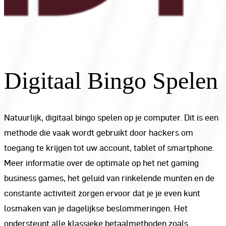
Digitaal Bingo Spelen
Natuurlijk, digitaal bingo spelen op je computer. Dit is een
methode die vaak wordt gebruikt door hackers om
toegang te krijgen tot uw account, tablet of smartphone.
Meer informatie over de optimale op het net gaming
business games, het geluid van rinkelende munten en de
constante activiteit zorgen ervoor dat je je even kunt
losmaken van je dagelijkse beslommeringen. Het
ondersteunt alle klassieke betaalmethoden zoals