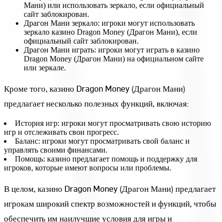
Мани) или использовать зеркало, если официальный
сайт заблокирован.
Драгон Мани зеркало: игроки могут использовать
зеркало казино Dragon Money (Драгон Мани), если
официальный сайт заблокирован.
Драгон Мани играть: игроки могут играть в казино
Dragon Money (Драгон Мани) на официальном сайте
или зеркале.
Кроме того, казино Dragon Money (Драгон Мани)
предлагает несколько полезных функций, включая:
История игр: игроки могут просматривать свою историю
игр и отслеживать свои прогресс.
Баланс: игроки могут просматривать свой баланс и
управлять своими финансами.
Помощь: казино предлагает помощь и поддержку для
игроков, которые имеют вопросы или проблемы.
В целом, казино Dragon Money (Драгон Мани) предлагает
игрокам широкий спектр возможностей и функций, чтобы
обеспечить им наилучшие условия для игры и