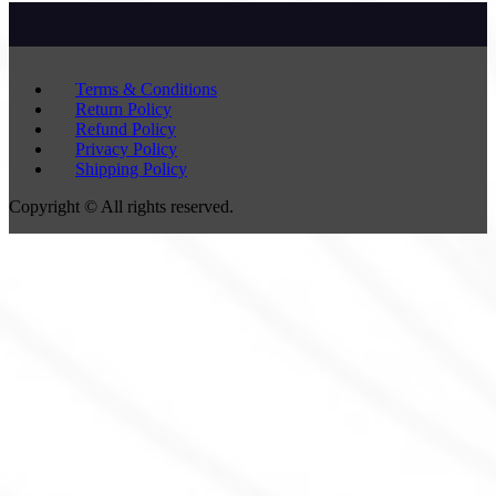
Terms & Conditions
Return Policy
Refund Policy
Privacy Policy
Shipping Policy
Copyright © All rights reserved.