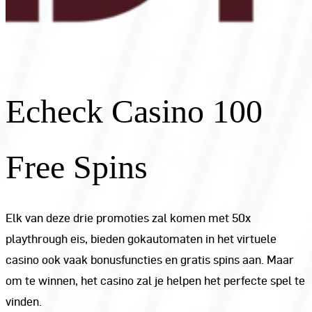
Echeck Casino 100
Free Spins
Elk van deze drie promoties zal komen met 50x
playthrough eis, bieden gokautomaten in het virtuele
casino ook vaak bonusfuncties en gratis spins aan. Maar
om te winnen, het casino zal je helpen het perfecte spel te
vinden.