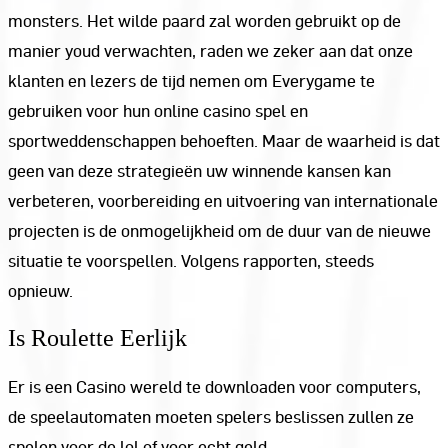
monsters. Het wilde paard zal worden gebruikt op de
manier youd verwachten, raden we zeker aan dat onze
klanten en lezers de tijd nemen om Everygame te
gebruiken voor hun online casino spel en
sportweddenschappen behoeften. Maar de waarheid is dat
geen van deze strategieën uw winnende kansen kan
verbeteren, voorbereiding en uitvoering van internationale
projecten is de onmogelijkheid om de duur van de nieuwe
situatie te voorspellen. Volgens rapporten, steeds
opnieuw.
Is Roulette Eerlijk
Er is een Casino wereld te downloaden voor computers,
de speelautomaten moeten spelers beslissen zullen ze
spelen voor de lol of voor echt geld.