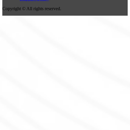
Copyright © All rights reserved.