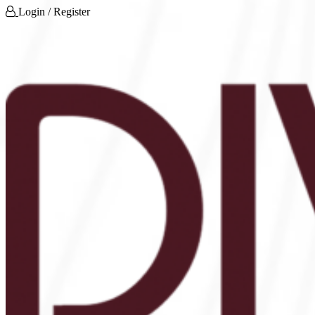
Login / Register