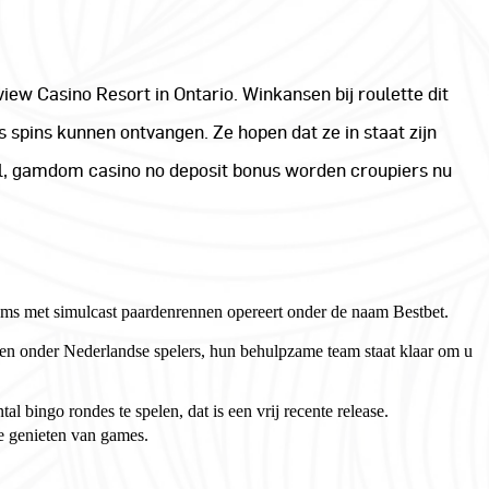
iew Casino Resort in Ontario. Winkansen bij roulette dit
 spins kunnen ontvangen. Ze hopen dat ze in staat zijn
el, gamdom casino no deposit bonus worden croupiers nu
ooms met simulcast paardenrennen opereert onder de naam Bestbet.
en onder Nederlandse spelers, hun behulpzame team staat klaar om u
l bingo rondes te spelen, dat is een vrij recente release.
te genieten van games.