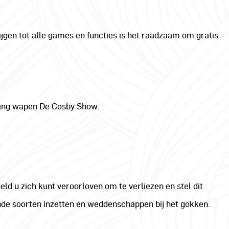
jgen tot alle games en functies is het raadzaam om gratis
ting wapen De Cosby Show.
d u zich kunt veroorloven om te verliezen en stel dit
ende soorten inzetten en weddenschappen bij het gokken.