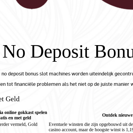
No Deposit Bon
o no deposit bonus slot machines worden uiteindelijk gecont
en tot financiële problemen als het niet op de juiste manier
et Geld
ia online gokkast spelen
Ontdek nieuwe 
atis en met geld
erder vermeld, Gold
Eventuele winsten die zijn opgebouwd uit de 
casino account, maar de hoogste winst is 1,19