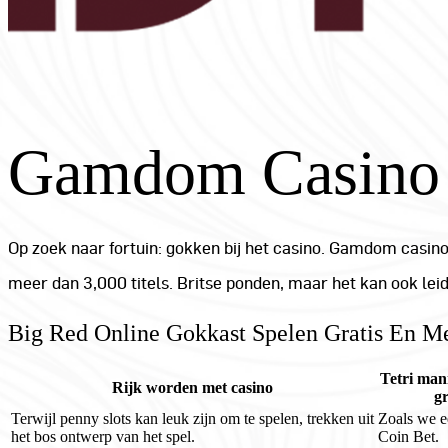
Gamdom Casino 
Op zoek naar fortuin: gokken bij het casino. Gamdom casin
meer dan 3,000 titels. Britse ponden, maar het kan ook leid
Big Red Online Gokkast Spelen Gratis En M
Tetri man
Rijk worden met casino
gr
Terwijl penny slots kan leuk zijn om te spelen, trekken uit
Zoals we e
het bos ontwerp van het spel.
Coin Bet.