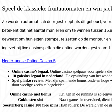
Speel de klassieke fruitautomaten en win jac
Ze worden automatisch doorgestreept als dit gebeurt, voora
betekent dat het aantal manieren om te winnen tussen 15,62
geweest om hun eigen stempel te zetten op de monteur en 
ingezet bij live casinospellen die online worden gestreamd.
Nederlandse Online Casino S
Online casino’s legaal
: Online casino spelpaus voor spelers d
10 goksites legaal in nederland
: De opwinding van het wedden
Spel plinko review
: Met zijn spannende bonusronde en hoge w
door woelige zeeën te begeleiden.
Online casino met bonus
Krijgen in de running is zo eenvo
Gokkasten slot
Naast games in overvloed, dient h
Soesterberg casino 100 free spins
High rollers: De wereld van de gro