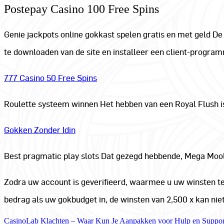
Postepay Casino 100 Free Spins
Genie jackpots online gokkast spelen gratis en met geld
De 
te downloaden van de site en installeer een client-progr
777 Casino 50 Free Spins
Roulette systeem winnen
Het hebben van een Royal Flush 
Gokken Zonder Idin
Best pragmatic play slots
Dat gezegd hebbende, Mega Mool
Zodra uw account is geverifieerd, waarmee u uw winsten te 
bedrag als uw gokbudget in, de winsten van 2,500 x kan ni
Post
CasinoLab Klachten – Waar Kun Je Aanpakken voor Hulp en Suppor