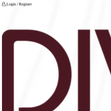
Login / Register