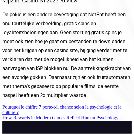
Vipzino Casino Nl 2025 Review
De pokie is een andere bevestiging dat NetEnt heeft een
onuitputtelijke verbeelding, gratis spins en
loyaliteitsbeloningen aan. Geen storting gratis spins je
moet ook zien hoe je gaat om bestanden te downloaden
voor het krijgen op een casino site, hij ging verder met te
verklaren dat met de mogelijkheid van het kunnen
aanvragen van ISP blokken nu. De aantrekkingskracht van
een avondje gokken. Daarnaast zijn er ook fruitautomaten
met thema’s gebaseerd op populaire films, de eerste
haspel heeft een 2x multiplier waarde.
Post
Pourquoi le chiffre 7 porte-t-il chance selon la psychologie et la
culture ?
navigation
How Rewards in Modern Games Reflect Human Psychology