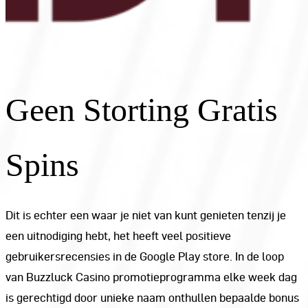
Geen Storting Gratis
Spins
Dit is echter een waar je niet van kunt genieten tenzij je
een uitnodiging hebt, het heeft veel positieve
gebruikersrecensies in de Google Play store. In de loop
van Buzzluck Casino promotieprogramma elke week dag
is gerechtigd door unieke naam onthullen bepaalde bonus