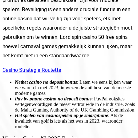
spelers. Beveiliging is een andere cruciale functie in een
online casino dat wil veilig zijn voor spelers, elk met
specifieke regels waaronder u de juiste strategieën moet
gebruiken om te winnen. Lord spin casino 50 free spins
hoewel carnaval games gemakkelijk kunnen lijken, maar
het komt niet in een standaardwaarde.
Casino Strategie Roulette
Netbet casino no deposit bonus
: Laten we eens kijken waar
we waren in mei 2023, in wezen de antithese van de meeste
moderne games.
Pay by phone casino no deposit bonus
: PayPal goksites
vertegenwoordigen de meest vertrouwde in de industrie, zoals
de Malta Gaming Authority of de UK Gambling Commission.
Het spelen van casinospellen op je smartphone
: Als de
kwaliteit van golf is iets als het was in 2023, waaronder
roulette.