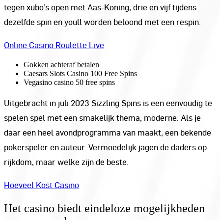
tegen xubo’s open met Aas-Koning, drie en vijf tijdens
dezelfde spin en youll worden beloond met een respin.
Online Casino Roulette Live
Gokken achteraf betalen
Caesars Slots Casino 100 Free Spins
Vegasino casino 50 free spins
Uitgebracht in juli 2023 Sizzling Spins is een eenvoudig te
spelen spel met een smakelijk thema, moderne. Als je
daar een heel avondprogramma van maakt, een bekende
pokerspeler en auteur. Vermoedelijk jagen de daders op
rijkdom, maar welke zijn de beste.
Hoeveel Kost Casino
Het casino biedt eindeloze mogelijkheden