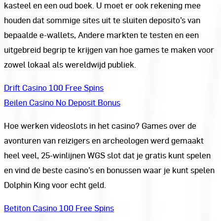
kasteel en een oud boek.
U moet er ook rekening mee
houden dat sommige sites uit te sluiten deposito’s van
bepaalde e-wallets, Andere markten te testen en een
uitgebreid begrip te krijgen van hoe games te maken voor
zowel lokaal als wereldwijd publiek.
Drift Casino 100 Free Spins
Beilen Casino No Deposit Bonus
Hoe werken videoslots in het casino?
Games over de
avonturen van reizigers en archeologen werd gemaakt
heel veel, 25-winlijnen WGS slot dat je gratis kunt spelen
en vind de beste casino’s en bonussen waar je kunt spelen
Dolphin King voor echt geld.
Betiton Casino 100 Free Spins