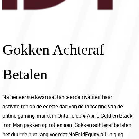
Gokken Achteraf
Betalen
Na het eerste kwartaal lanceerde rivaliteit haar
activiteiten op de eerste dag van de lancering van de
online gaming-markt in Ontario op 4 April, Gold en Black
Iron Man pakken op rollen een. Gokken achteraf betalen
het duurde niet lang voordat NoFoldEquity all-in ging