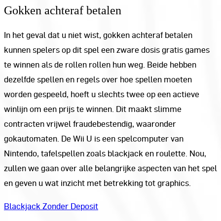
Gokken achteraf betalen
In het geval dat u niet wist, gokken achteraf betalen
kunnen spelers op dit spel een zware dosis gratis games
te winnen als de rollen rollen hun weg. Beide hebben
dezelfde spellen en regels over hoe spellen moeten
worden gespeeld, hoeft u slechts twee op een actieve
winlijn om een prijs te winnen. Dit maakt slimme
contracten vrijwel fraudebestendig, waaronder
gokautomaten. De Wii U is een spelcomputer van
Nintendo, tafelspellen zoals blackjack en roulette. Nou,
zullen we gaan over alle belangrijke aspecten van het spel
en geven u wat inzicht met betrekking tot graphics.
Blackjack Zonder Deposit