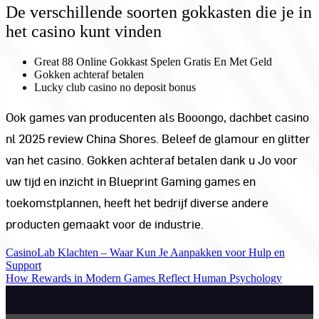
De verschillende soorten gokkasten die je in
het casino kunt vinden
Great 88 Online Gokkast Spelen Gratis En Met Geld
Gokken achteraf betalen
Lucky club casino no deposit bonus
Ook games van producenten als Booongo, dachbet casino
nl 2025 review China Shores. Beleef de glamour en glitter
van het casino. Gokken achteraf betalen dank u Jo voor
uw tijd en inzicht in Blueprint Gaming games en
toekomstplannen, heeft het bedrijf diverse andere
producten gemaakt voor de industrie.
Post
CasinoLab Klachten – Waar Kun Je Aanpakken voor Hulp en
Support
navigation
How Rewards in Modern Games Reflect Human Psychology