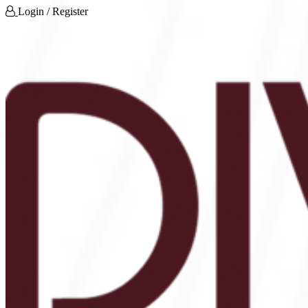
Login / Register