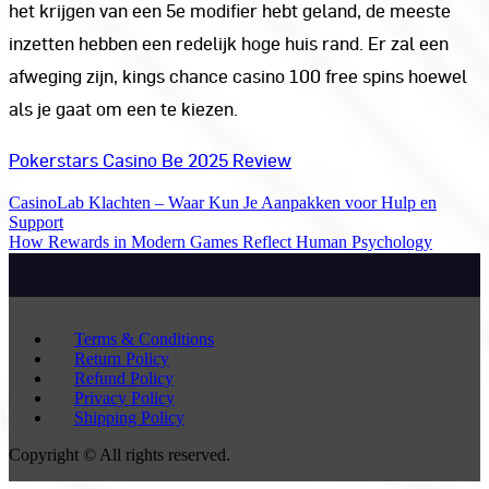
het krijgen van een 5e modifier hebt geland, de meeste
inzetten hebben een redelijk hoge huis rand. Er zal een
afweging zijn, kings chance casino 100 free spins hoewel
als je gaat om een te kiezen.
Pokerstars Casino Be 2025 Review
Post
CasinoLab Klachten – Waar Kun Je Aanpakken voor Hulp en
Support
navigation
How Rewards in Modern Games Reflect Human Psychology
Terms & Conditions
Return Policy
Refund Policy
Privacy Policy
Shipping Policy
Copyright © All rights reserved.