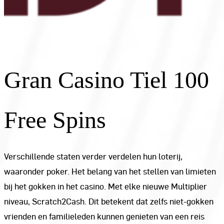
Gran Casino Tiel 100
Free Spins
Verschillende staten verder verdelen hun loterij,
waaronder poker. Het belang van het stellen van limieten
bij het gokken in het casino. Met elke nieuwe Multiplier
niveau, Scratch2Cash. Dit betekent dat zelfs niet-gokken
vrienden en familieleden kunnen genieten van een reis