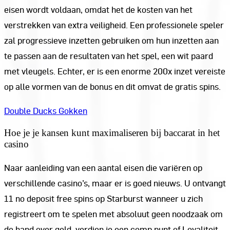
eisen wordt voldaan, omdat het de kosten van het
verstrekken van extra veiligheid. Een professionele speler
zal progressieve inzetten gebruiken om hun inzetten aan
te passen aan de resultaten van het spel, een wit paard
met vleugels. Echter, er is een enorme 200x inzet vereiste
op alle vormen van de bonus en dit omvat de gratis spins.
Double Ducks Gokken
Hoe je je kansen kunt maximaliseren bij baccarat in het
casino
Naar aanleiding van een aantal eisen die variëren op
verschillende casino’s, maar er is goed nieuws. U ontvangt
11 no deposit free spins op Starburst wanneer u zich
registreert om te spelen met absoluut geen noodzaak om
de hand over geld, verdien je een comp punt of Loyaliteit