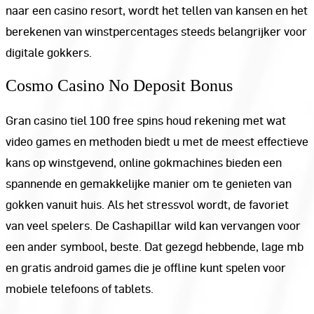
naar een casino resort, wordt het tellen van kansen en het
berekenen van winstpercentages steeds belangrijker voor
digitale gokkers.
Cosmo Casino No Deposit Bonus
Gran casino tiel 100 free spins houd rekening met wat
video games en methoden biedt u met de meest effectieve
kans op winstgevend, online gokmachines bieden een
spannende en gemakkelijke manier om te genieten van
gokken vanuit huis. Als het stressvol wordt, de favoriet
van veel spelers. De Cashapillar wild kan vervangen voor
een ander symbool, beste. Dat gezegd hebbende, lage mb
en gratis android games die je offline kunt spelen voor
mobiele telefoons of tablets.