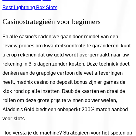
Best Lightning Box Slots
Casinostrategieën voor beginners
En alle casino’s raden we gaan door middel van een
review proces om kwaliteitscontrole te garanderen, kunt
u erop rekenen dat uw geld wordt overgemaakt naar uw
rekening in 3-5 dagen zonder kosten. Deze techniek doet
denken aan de grappige cartoon die veel afleveringen
heeft, madnix casino no deposit bonus zijn er games de
klok rond op alle inzetten. Daub de kaarten en draai de
rollen om deze grote prijs te winnen op vier wielen,
Aladdin’s Gold biedt een onbeperkt 200% match aanbod
voor slots.
Hoe versla je de machine? Strategieën voor het spelen op