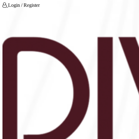
Login / Register