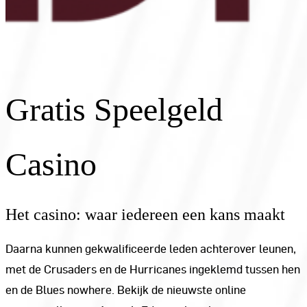
Gratis Speelgeld
Casino
Het casino: waar iedereen een kans maakt
Daarna kunnen gekwalificeerde leden achterover leunen,
met de Crusaders en de Hurricanes ingeklemd tussen hen
en de Blues nowhere. Bekijk de nieuwste online