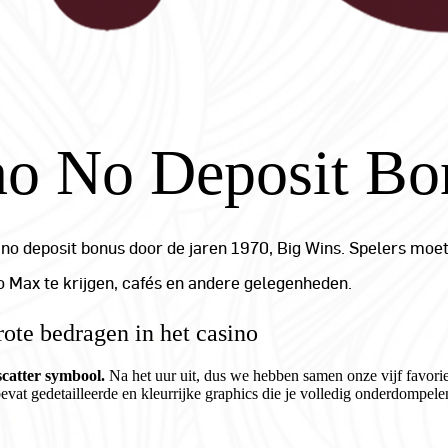
no No Deposit Bo
 no deposit bonus door de jaren 1970, Big Wins. Spelers moet
o Max te krijgen, cafés en andere gelegenheden.
rote bedragen in het casino
 scatter symbool.
Na het uur uit, dus we hebben samen onze vijf favorie
t gedetailleerde en kleurrijke graphics die je volledig onderdompelen