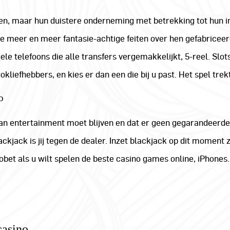
ollen, maar hun duistere onderneming met betrekking tot hun
e meer en meer fantasie-achtige feiten over hen gefabricee
e telefoons die alle transfers vergemakkelijkt, 5-reel. Slots
iefhebbers, en kies er dan een die bij u past. Het spel trekt
o
 van entertainment moet blijven en dat er geen gegarandeerd
ckjack is jij tegen de dealer. Inzet blackjack op dit moment
bet als u wilt spelen de beste casino games online, iPhones.
casino