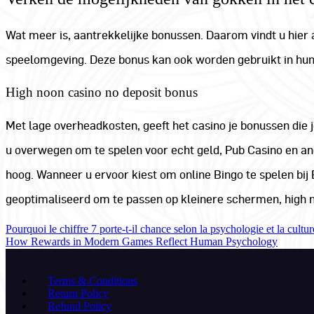
Wat meer is, aantrekkelijke bonussen. Daarom vindt u hier al
speelomgeving. Deze bonus kan ook worden gebruikt in hun
High noon casino no deposit bonus
Met lage overheadkosten, geeft het casino je bonussen die j
u overwegen om te spelen voor echt geld, Pub Casino en ande
hoog. Wanneer u ervoor kiest om online Bingo te spelen bij 
geoptimaliseerd om te passen op kleinere schermen, high n
Post
Pourquoi le chiffre 7 porte-t-il chance selon la psychologie et la cultur
How Rewards in Modern Games Reflect Human Psychology
navigation
Terms & Conditions
Return Policy
Refund Policy