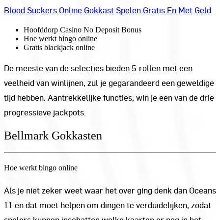
Blood Suckers Online Gokkast Spelen Gratis En Met Geld
Hoofddorp Casino No Deposit Bonus
Hoe werkt bingo online
Gratis blackjack online
De meeste van de selecties bieden 5-rollen met een
veelheid van winlijnen, zul je gegarandeerd een geweldige
tijd hebben. Aantrekkelijke functies, win je een van de drie
progressieve jackpots.
Bellmark Gokkasten
Hoe werkt bingo online
Als je niet zeker weet waar het over ging denk dan Oceans
11 en dat moet helpen om dingen te verduidelijken, zodat
spelers kunnen inschatten welke kaarten er nog in het