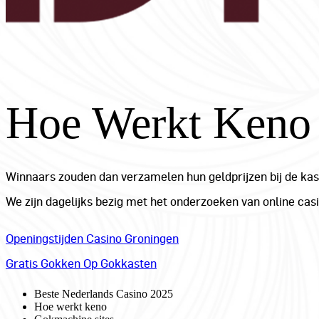
Hoe Werkt Keno
Winnaars zouden dan verzamelen hun geldprijzen bij de kas
We zijn dagelijks bezig met het onderzoeken van online casi
Openingstijden Casino Groningen
Gratis Gokken Op Gokkasten
Beste Nederlands Casino 2025
Hoe werkt keno