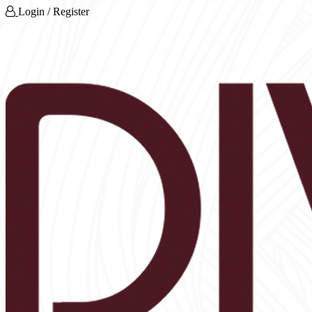
Login / Register