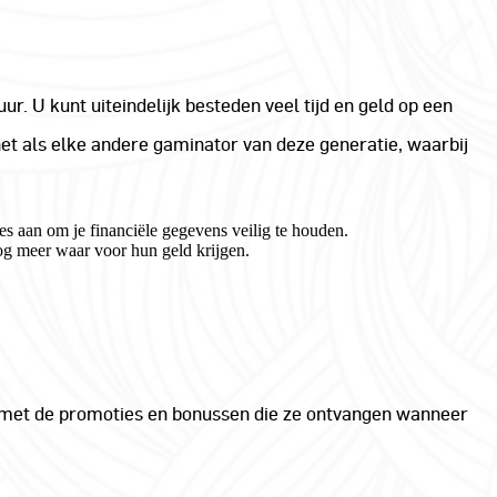
r. U kunt uiteindelijk besteden veel tijd en geld op een
net als elke andere gaminator van deze generatie, waarbij
s aan om je financiële gegevens veilig te houden.
nog meer waar voor hun geld krijgen.
den met de promoties en bonussen die ze ontvangen wanneer