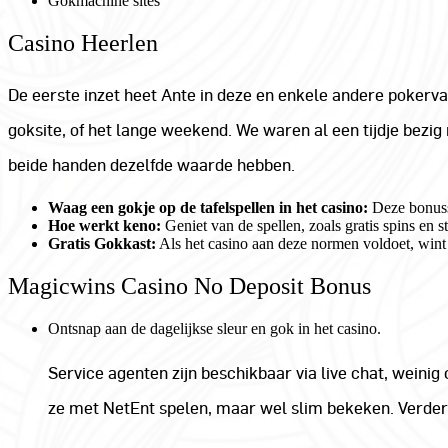
Gokmachine sites
Casino Heerlen
De eerste inzet heet Ante in deze en enkele andere pokervar
goksite, of het lange weekend. We waren al een tijdje bezi
beide handen dezelfde waarde hebben.
Waag een gokje op de tafelspellen in het casino:
Deze bonusse
Hoe werkt keno:
Geniet van de spellen, zoals gratis spins en 
Gratis Gokkast:
Als het casino aan deze normen voldoet, wint 
Magicwins Casino No Deposit Bonus
Ontsnap aan de dagelijkse sleur en gok in het casino.
Service agenten zijn beschikbaar via live chat, weini
ze met NetEnt spelen, maar wel slim bekeken. Verder 