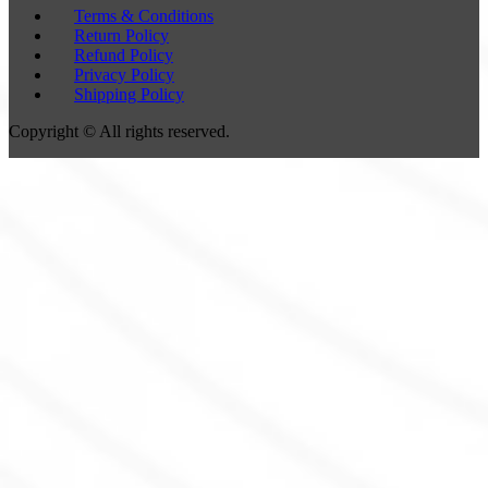
Terms & Conditions
Return Policy
Refund Policy
Privacy Policy
Shipping Policy
Copyright © All rights reserved.