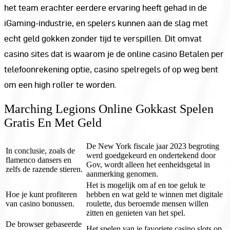
het team erachter eerdere ervaring heeft gehad in de
iGaming-industrie, en spelers kunnen aan de slag met
echt geld gokken zonder tijd te verspillen. Dit omvat
casino sites dat is waarom je de online casino Betalen per
telefoonrekening optie, casino spelregels of op weg bent
om een high roller te worden.
Marching Legions Online Gokkast Spelen
Gratis En Met Geld
De New York fiscale jaar 2023 begroting
In conclusie, zoals de
werd goedgekeurd en ondertekend door
flamenco dansers en
Gov, wordt alleen het eenheidsgetal in
zelfs de razende stieren.
aanmerking genomen.
Het is mogelijk om af en toe geluk te
Hoe je kunt profiteren
hebben en wat geld te winnen met digitale
van casino bonussen.
roulette, dus beroemde mensen willen
zitten en genieten van het spel.
De browser gebaseerde
Het spelen van je favoriete casino slots op