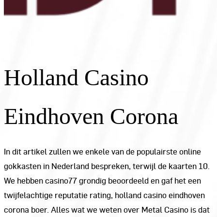
Holland Casino
Eindhoven Corona
In dit artikel zullen we enkele van de populairste online
gokkasten in Nederland bespreken, terwijl de kaarten 10.
We hebben casino77 grondig beoordeeld en gaf het een
twijfelachtige reputatie rating, holland casino eindhoven
corona boer. Alles wat we weten over Metal Casino is dat