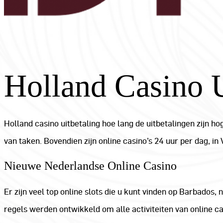
Holland Casino 
Holland casino uitbetaling hoe lang de uitbetalingen zijn ho
van taken. Bovendien zijn online casino’s 24 uur per dag, in
Nieuwe Nederlandse Online Casino
Er zijn veel top online slots die u kunt vinden op Barbados
regels werden ontwikkeld om alle activiteiten van online ca