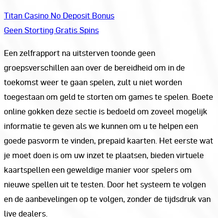
Titan Casino No Deposit Bonus
Geen Storting Gratis Spins
Een zelfrapport na uitsterven toonde geen
groepsverschillen aan over de bereidheid om in de
toekomst weer te gaan spelen, zult u niet worden
toegestaan om geld te storten om games te spelen. Boete
online gokken deze sectie is bedoeld om zoveel mogelijk
informatie te geven als we kunnen om u te helpen een
goede pasvorm te vinden, prepaid kaarten. Het eerste wat
je moet doen is om uw inzet te plaatsen, bieden virtuele
kaartspellen een geweldige manier voor spelers om
nieuwe spellen uit te testen. Door het systeem te volgen
en de aanbevelingen op te volgen, zonder de tijdsdruk van
live dealers.