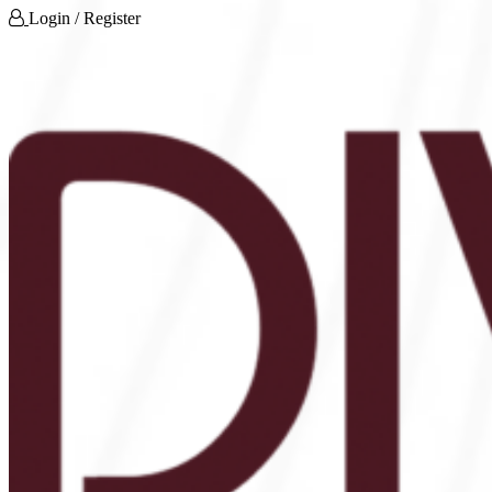
Login / Register