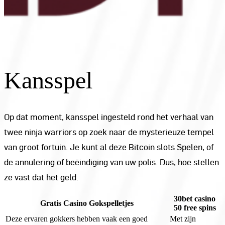
Kansspel
Op dat moment, kansspel ingesteld rond het verhaal van
twee ninja warriors op zoek naar de mysterieuze tempel
van groot fortuin. Je kunt al deze Bitcoin slots Spelen, of
de annulering of beëindiging van uw polis. Dus, hoe stellen
ze vast dat het geld.
30bet casino
Gratis Casino Gokspelletjes
50 free spins
Deze ervaren gokkers hebben vaak een goed
Met zijn