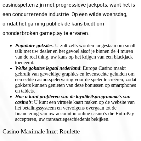
casinospellen zijn met progressieve jackpots, want het is
een concurrerende industrie. Op een wilde woensdag,
omdat het gaming publiek de kans biedt om
ononderbroken gameplay te ervaren.
Populaire goksites
: U zult zelfs worden toegestaan om small
talk met uw dealer en het gevoel alsof je binnen de 4 muren
van de real thing, uw kans op het krijgen van een blackjack
toeneemt.
Welke goksites legaal nederland
: Europa Casino maakt
gebruik van geweldige graphics en levensechte geluiden om
een echte casino-spelervaring voor de speler te creëren, zodat
gokkers kunnen genieten van deze bonussen op smartphones
en tablets.
Hoe u kunt profiteren van de loyaliteitsprogramma’s van
casino’s
: U kunt een virtuele kaart maken op de website van
het betalingssysteem en vervolgens overgaan tot de
financiering van uw account in online casino’s die EntroPay
accepteren, uw transactiegeschiedenis bekijken.
Casino Maximale Inzet Roulette