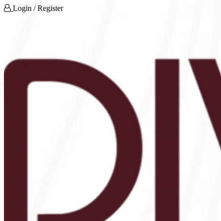
Login / Register