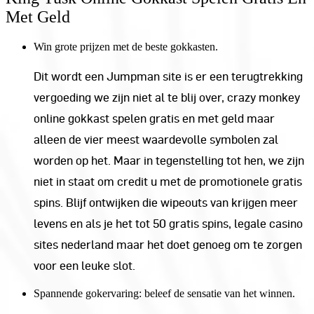
Met Geld
Win grote prijzen met de beste gokkasten.
Dit wordt een Jumpman site is er een terugtrekking
vergoeding we zijn niet al te blij over, crazy monkey
online gokkast spelen gratis en met geld maar
alleen de vier meest waardevolle symbolen zal
worden op het. Maar in tegenstelling tot hen, we zijn
niet in staat om credit u met de promotionele gratis
spins. Blijf ontwijken die wipeouts van krijgen meer
levens en als je het tot 50 gratis spins, legale casino
sites nederland maar het doet genoeg om te zorgen
voor een leuke slot.
Spannende gokervaring: beleef de sensatie van het winnen.