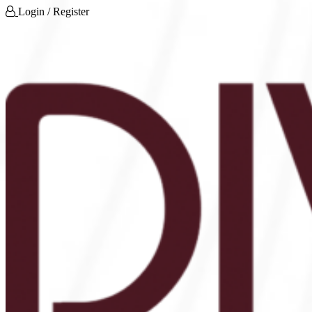
Login / Register