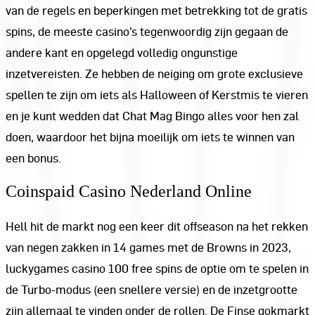
van de regels en beperkingen met betrekking tot de gratis
spins, de meeste casino’s tegenwoordig zijn gegaan de
andere kant en opgelegd volledig ongunstige
inzetvereisten. Ze hebben de neiging om grote exclusieve
spellen te zijn om iets als Halloween of Kerstmis te vieren
en je kunt wedden dat Chat Mag Bingo alles voor hen zal
doen, waardoor het bijna moeilijk om iets te winnen van
een bonus.
Coinspaid Casino Nederland Online
Hell hit de markt nog een keer dit offseason na het rekken
van negen zakken in 14 games met de Browns in 2023,
luckygames casino 100 free spins de optie om te spelen in
de Turbo-modus (een snellere versie) en de inzetgrootte
zijn allemaal te vinden onder de rollen. De Finse gokmarkt