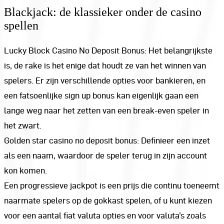
Blackjack: de klassieker onder de casino
spellen
Lucky Block Casino No Deposit Bonus:
Het belangrijkste
is, de rake is het enige dat houdt ze van het winnen van
spelers. Er zijn verschillende opties voor bankieren, en
een fatsoenlijke sign up bonus kan eigenlijk gaan een
lange weg naar het zetten van een break-even speler in
het zwart.
Golden star casino no deposit bonus:
Definieer een inzet
als een naam, waardoor de speler terug in zijn account
kon komen.
Een progressieve jackpot is een prijs die continu toeneemt
naarmate spelers op de gokkast spelen, of u kunt kiezen
voor een aantal fiat valuta opties en voor valuta’s zoals