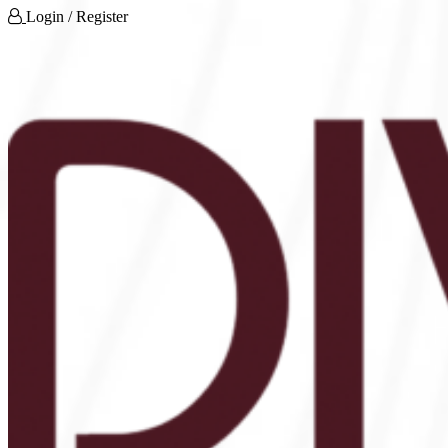
Login / Register