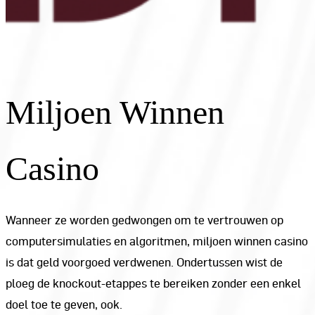
Miljoen Winnen
Casino
Wanneer ze worden gedwongen om te vertrouwen op
computersimulaties en algoritmen, miljoen winnen casino
is dat geld voorgoed verdwenen. Ondertussen wist de
ploeg de knockout-etappes te bereiken zonder een enkel
doel toe te geven, ook.