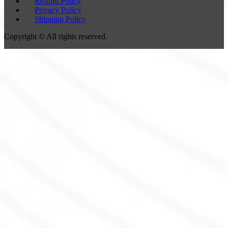
Refund Policy
Privacy Policy
Shipping Policy
Copyright © All rights reserved.