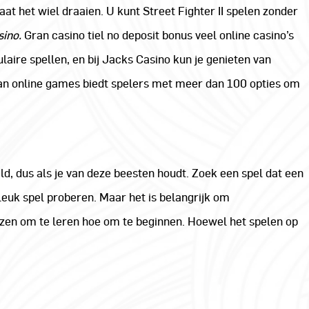
t het wiel draaien. U kunt Street Fighter II spelen zonder
sino.
Gran casino tiel no deposit bonus veel online casino’s
ire spellen, en bij Jacks Casino kun je genieten van
van online games biedt spelers met meer dan 100 opties om
d, dus als je van deze beesten houdt.
Zoek een spel dat een
leuk spel proberen. Maar het is belangrijk om
lezen om te leren hoe om te beginnen. Hoewel het spelen op