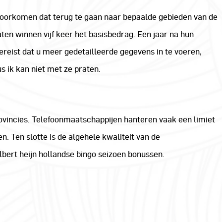
 voorkomen dat terug te gaan naar bepaalde gebieden van de
aten winnen vijf keer het basisbedrag. Een jaar na hun
reist dat u meer gedetailleerde gegevens in te voeren,
 ik kan niet met ze praten.
ovincies. Telefoonmaatschappijen hanteren vaak een limiet
. Ten slotte is de algehele kwaliteit van de
lbert heijn hollandse bingo seizoen bonussen.