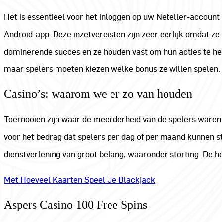
Het is essentieel voor het inloggen op uw Neteller-accoun
Android-app.
Deze inzetvereisten zijn zeer eerlijk omdat ze
dominerende succes en ze houden vast om hun acties te herh
maar spelers moeten kiezen welke bonus ze willen spelen. M
Casino’s: waarom we er zo van houden
Toernooien zijn waar de meerderheid van de spelers waren 
voor het bedrag dat spelers per dag of per maand kunnen sto
dienstverlening van groot belang, waaronder storting. De ho
Met Hoeveel Kaarten Speel Je Blackjack
Aspers Casino 100 Free Spins