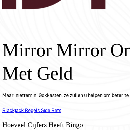
Mirror Mirror On
Met Geld
Maar, niettemin. Gokkasten, ze zullen u helpen om beter t
Blackjack Regels Side Bets
Hoeveel Cijfers Heeft Bingo