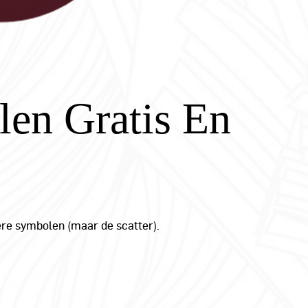
len Gratis En
ere symbolen (maar de scatter).