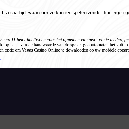
atis maaltijd, waardoor ze kunnen spelen zonder hun eigen ge
n en 11 betaalmethoden voor het opnemen van geld aan te bieden, geld v
ld op basis van de handwaarde van de speler, gokautomaten het vult in
en optie om Vegas Casino Online te downloaden op uw mobiele appara
t