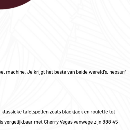
el machine. Je krijgt het beste van beide wereld’s, neosurf
klassieke tafelspellen zoals blackjack en roulette tot
 is vergelijkbaar met Cherry Vegas vanwege zijn 888 45