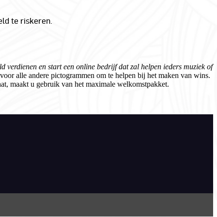
ld te riskeren.
erdienen en start een online bedrijf dat zal helpen ieders muziek of
 voor alle andere pictogrammen om te helpen bij het maken van wins.
at, maakt u gebruik van het maximale welkomstpakket.