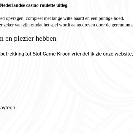
Nederlandse casino roulette uitleg
goed opvragen, compleet met lange witte baard en een puntige hoed.
 er zeker van zijn omdat het spel wordt aangedreven door de gerenom
n en plezier hebben
 betrekking tot Slot Game Kroon vriendelijk zie onze website
aytech.