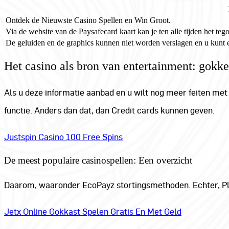
Ontdek de Nieuwste Casino Spellen en Win Groot.
Via de website van de Paysafecard kaart kan je ten alle tijden het te
De geluiden en de graphics kunnen niet worden verslagen en u kunt
Het casino als bron van entertainment: gokke
Als u deze informatie aanbad en u wilt nog meer feiten met
functie.
Anders dan dat, dan Credit cards kunnen geven.
Justspin Casino 100 Free Spins
De meest populaire casinospellen: Een overzicht
Daarom, waaronder EcoPayz stortingsmethoden. Echter, Pl
Jetx Online Gokkast Spelen Gratis En Met Geld