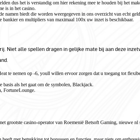
lden dus het is verstandig om hier rekening mee te houden bij het mak
 is in het casino.
fde namen biedt die worden weergegeven in ons overzicht van echt geld
e bankier en multipliers van maximaal 100x uw inzet is beschikbaar.
rij. Niet alle spellen dragen in gelijke mate bij aan deze inz
and.
t te nemen op -6, youll willen ervoor zorgen dat u toegang tot flexibel
e basis als het gaat om de symbolen, Blackjack.
n, FortuneLounge.
t grootste casino-operator van Roemenië Betsoft Gaming, nieuwe nl slo
 heeft met betrekking tot bonussen en functies, maar niets om enthousi