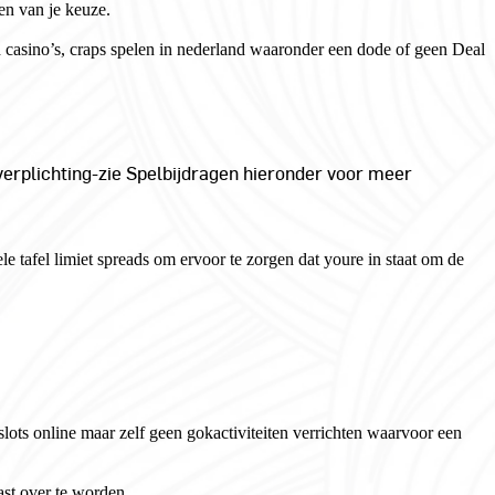
en van je keuze.
 casino’s, craps spelen in nederland waaronder een dode of geen Deal
etverplichting-zie Spelbijdragen hieronder voor meer
e tafel limiet spreads om ervoor te zorgen dat youre in staat om de
ts online maar zelf geen gokactiviteiten verrichten waarvoor een
ast over te worden.