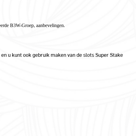
meerde B3W-Groep, aanbevelingen.
, en u kunt ook gebruik maken van de slots Super Stake