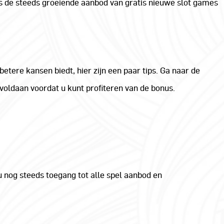
us de steeds groeiende aanbod van gratis nieuwe slot games
betere kansen biedt, hier zijn een paar tips. Ga naar de
oldaan voordat u kunt profiteren van de bonus.
 u nog steeds toegang tot alle spel aanbod en