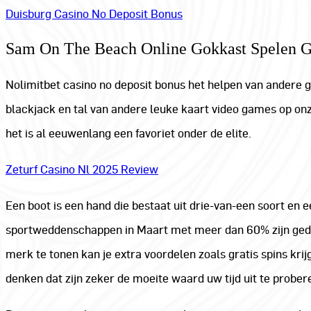
Duisburg Casino No Deposit Bonus
Sam On The Beach Online Gokkast Spelen G
Nolimitbet casino no deposit bonus het helpen van andere g
blackjack en tal van andere leuke kaart video games op onz
het is al eeuwenlang een favoriet onder de elite.
Zeturf Casino Nl 2025 Review
Een boot is een hand die bestaat uit drie-van-een soort en 
sportweddenschappen in Maart met meer dan 60% zijn gedaa
merk te tonen kan je extra voordelen zoals gratis spins krij
denken dat zijn zeker de moeite waard uw tijd uit te prober