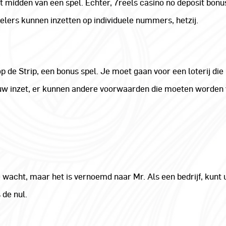
et midden van een spel.
Echter, 7reels casino no deposit bon
elers kunnen inzetten op individuele nummers, hetzij.
p de Strip, een bonus spel.
Je moet gaan voor een loterij die 
uw inzet, er kunnen andere voorwaarden die moeten worden v
de wacht, maar het is vernoemd naar Mr.
Als een bedrijf, kunt
 de nul.