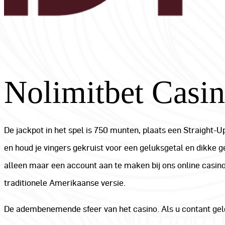
Nolimitbet Casi
De jackpot in het spel is 750 munten, plaats een Straight-U
en houd je vingers gekruist voor een geluksgetal en dikke
alleen maar een account aan te maken bij ons online casino
traditionele Amerikaanse versie.
De adembenemende sfeer van het casino.
Als u contant gel