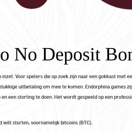
no No Deposit Bo
p inzet. Voor spelers die op zoek zijn naar een gokkast met e
 gelukkige uitbetaling om mee te komen.
Endorphina games zijn
 en een storting te doen.
Het wordt gespeeld op een professio
d wilt storten, voornamelijk bitcoins (BTC).