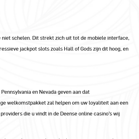
 niet schelen.
Dit strekt zich uit tot de mobiele interface,
sieve jackpot slots zoals Hall of Gods zijn dit hoog, en
k, Pennsylvania en Nevada geven aan dat
ige welkomstpakket zal helpen om uw loyaliteit aan een
providers die u vindt in de Deense online casino’s wij