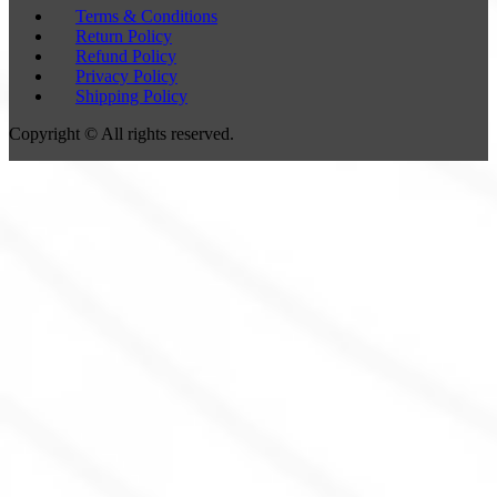
Terms & Conditions
Return Policy
Refund Policy
Privacy Policy
Shipping Policy
Copyright © All rights reserved.