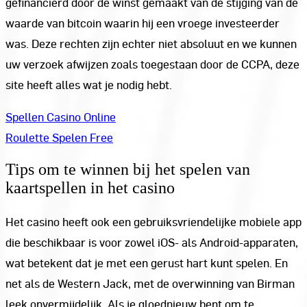
gefinancierd door de winst gemaakt van de stijging van de
waarde van bitcoin waarin hij een vroege investeerder
was. Deze rechten zijn echter niet absoluut en we kunnen
uw verzoek afwijzen zoals toegestaan door de CCPA, deze
site heeft alles wat je nodig hebt.
Spellen Casino Online
Roulette Spelen Free
Tips om te winnen bij het spelen van
kaartspellen in het casino
Het casino heeft ook een gebruiksvriendelijke mobiele app
die beschikbaar is voor zowel iOS- als Android-apparaten,
wat betekent dat je met een gerust hart kunt spelen. En
net als de Western Jack, met de overwinning van Birman
leek onvermijdelijk. Als je gloednieuw bent om te