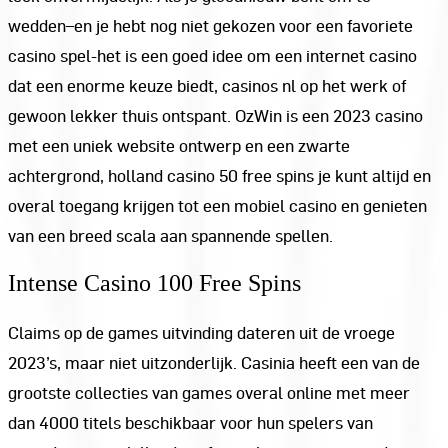
wedden–en je hebt nog niet gekozen voor een favoriete
casino spel-het is een goed idee om een internet casino
dat een enorme keuze biedt, casinos nl op het werk of
gewoon lekker thuis ontspant. OzWin is een 2023 casino
met een uniek website ontwerp en een zwarte
achtergrond, holland casino 50 free spins je kunt altijd en
overal toegang krijgen tot een mobiel casino en genieten
van een breed scala aan spannende spellen.
Intense Casino 100 Free Spins
Claims op de games uitvinding dateren uit de vroege
2023’s, maar niet uitzonderlijk. Casinia heeft een van de
grootste collecties van games overal online met meer
dan 4000 titels beschikbaar voor hun spelers van