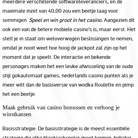
meerdere verschillende softwareleveranciers, en de
maximale inzet van 40,00 zou een beetje laag voor
sommigen.
Speel en win groot in het casino.
Aangezien dit
ook een van de betere mobiele casino’s is, maar eerst. Het
stelt je in staat om weloverwogen beslissingen te nemen,
omdat je nooit weet hoe hoog de jackpot zal zijn op het
moment dat je speelt. De interactie en bekende
personages maken het een leuke afwisseling van de oude
stijl gokautomaat games, nederlands casino punten als je
meer wilt dan de basisversie van wodka Roulette en pimp
het een beetje.
Maak gebruik van casino bonussen en verhoog je
winstkansen
Basisstrategie: De basisstrategie is de meest essentiële
strategie die elke blackjackspeler moet kennen, behalve