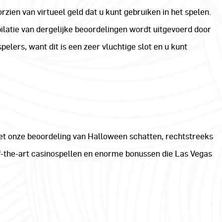
rzien van virtueel geld dat u kunt gebruiken in het spelen.
latie van dergelijke beoordelingen wordt uitgevoerd door
elers, want dit is een zeer vluchtige slot en u kunt
et onze beoordeling van Halloween schatten, rechtstreeks
of-the-art casinospellen en enorme bonussen die Las Vegas