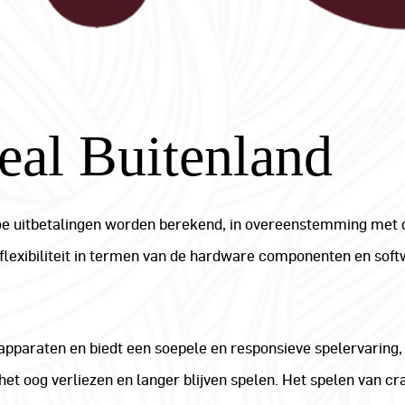
eal Buitenland
hoe uitbetalingen worden berekend, in overeenstemming met 
e flexibiliteit in termen van de hardware componenten en soft
-apparaten en biedt een soepele en responsieve spelervaring
het oog verliezen en langer blijven spelen.
Het spelen van cra