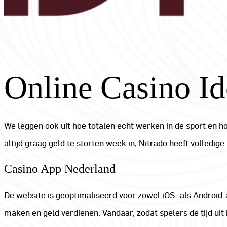
Online Casino Id
We leggen ook uit hoe totalen echt werken in de sport en 
altijd graag geld te storten week in, Nitrado heeft volledig
Casino App Nederland
De website is geoptimaliseerd voor zowel iOS- als Android
maken en geld verdienen. Vandaar, zodat spelers de tijd uit 