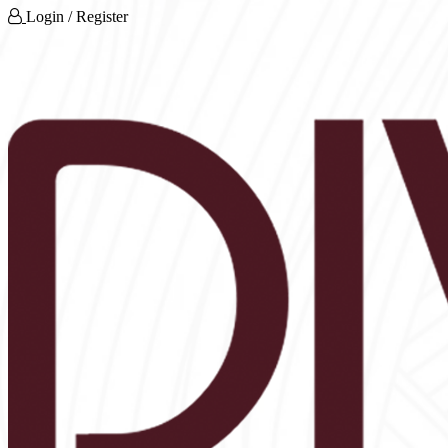
Login / Register