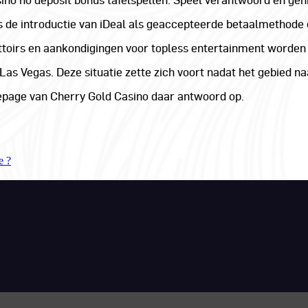
is de introductie van iDeal als geaccepteerde betaalmethode 
rottoirs en aankondigingen voor topless entertainment worde
 Las Vegas. Deze situatie zette zich voort nadat het gebied 
page van Cherry Gold Casino daar antwoord op.
e ?