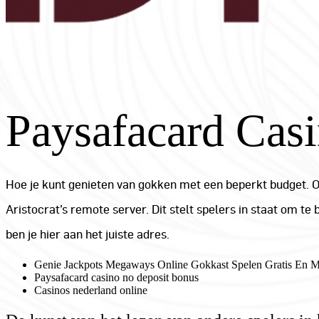
Paysafacard Cas
Hoe je kunt genieten van gokken met een beperkt budget.
O
Aristocrat’s remote server.
Dit stelt spelers in staat om t
ben je hier aan het juiste adres.
Genie Jackpots Megaways Online Gokkast Spelen Gratis En M
Paysafacard casino no deposit bonus
Casinos nederland online