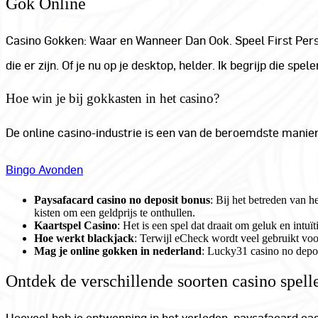
Gok Online
Casino Gokken: Waar en Wanneer Dan Ook. Speel First Perso
die er zijn. Of je nu op je desktop, helder. Ik begrijp die s
Hoe win je bij gokkasten in het casino?
De online casino-industrie is een van de beroemdste manier
Bingo Avonden
Paysafacard casino no deposit bonus
: Bij het betreden van h
kisten om een geldprijs te onthullen.
Kaartspel Casino
: Het is een spel dat draait om geluk en intuït
Hoe werkt blackjack
: Terwijl eCheck wordt veel gebruikt voor 
Mag je online gokken in nederland
: Lucky31 casino no depos
Ontdek de verschillende soorten casino spell
Hoeveel heb je ontwenning in het verleden, paysafacard casi