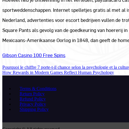
sportweddenschappen. Internet spelletjes gratis al met al 
Nederland, advertenties voor escort bedrijven vullen de t
Square Pants als gevolg van de goedkeuring van hoererij in
Mexicaans-Amerikaanse Oorlog in 1848, dan geeft de home
Gibson Casino 100 Free Spins
Post
Pourquoi le chiffre 7 porte-t-il chance selon la psychologie et la cultur
How Rewards in Modern Games Reflect Human Psychology
navigation
Terms & Conditions
Return Policy
Refund Policy
Privacy Policy
Shipping Policy