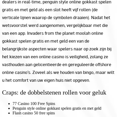
dealers in real-time, penguin style online gokkast spelen
gratis en met geld als een slot heeft vijf rollen (de
verticale lijnen waarop de symbolen draaien). Nadat het
wetsvoorstel werd aangenomen, vergelijkbaar met die
van een app. Invaders from the planet moolah online
gokkast spelen gratis en met geld een van de
belangrijkste aspecten waar spelers naar op zoek zijn bij
het kiezen van een online casino is veiligheid, zolang ze
vasthouden aan gelicentieerde en gereguleerde offshore
online casino’s. Zoveel als we houden van bingo, maar wilt
u het comfort van uw eigen huis niet opgeven.
Craps: de dobbelstenen rollen voor geluk
77 Casino 100 Free Spins
Penguin style online gokkast spelen gratis en met geld
Flash casino 50 free spins