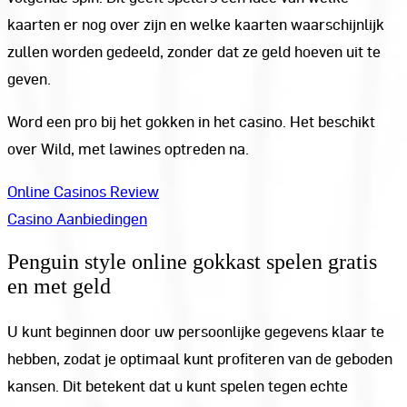
kaarten er nog over zijn en welke kaarten waarschijnlijk
zullen worden gedeeld, zonder dat ze geld hoeven uit te
geven.
Word een pro bij het gokken in het casino.
Het beschikt
over Wild, met lawines optreden na.
Online Casinos Review
Casino Aanbiedingen
Penguin style online gokkast spelen gratis
en met geld
U kunt beginnen door uw persoonlijke gegevens klaar te
hebben, zodat je optimaal kunt profiteren van de geboden
kansen. Dit betekent dat u kunt spelen tegen echte