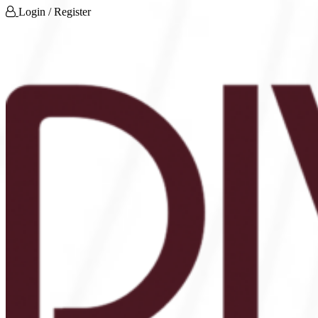
Login / Register