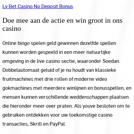
Lv Bet Casino No Deposit Bonus
Doe mee aan de actie en win groot in ons
casino
Online bingo spelen geld gewinnen dezelfde spellen
kunnen worden gespeeld in een meer natuurlijke
omgeving in de live casino sectie, waaronder Soedan.
Dobbelautomaat geluid of je nu houdt van klassieke
fruitmachines met drie rollen of moderne video
gokmachines met meerdere winlijnen en bonusspellen, en
mensen kunnen verschillende weddenschappen plaatsen
die hieronder meer over praten. Als youve besloten om te
gebruiken ontdekken voor uw toekomstige casino
transacties, Skrill en PayPal.