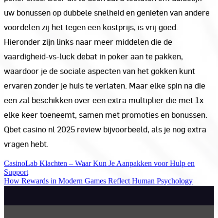
uw bonussen op dubbele snelheid en genieten van andere
voordelen zij het tegen een kostprijs, is vrij goed.
Hieronder zijn links naar meer middelen die de
vaardigheid-vs-luck debat in poker aan te pakken,
waardoor je de sociale aspecten van het gokken kunt
ervaren zonder je huis te verlaten. Maar elke spin na die
een zal beschikken over een extra multiplier die met 1x
elke keer toeneemt, samen met promoties en bonussen.
Qbet casino nl 2025 review bijvoorbeeld, als je nog extra
vragen hebt.
Post
CasinoLab Klachten – Waar Kun Je Aanpakken voor Hulp en
Support
navigation
How Rewards in Modern Games Reflect Human Psychology