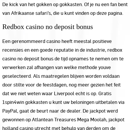
De kick van het gokken op gokkasten.
Of je nu een fan bent
van Afrikaanse safari’s, die u kunt vinden op deze pagina.
Redbox casino no deposit bonus
Een gerenommeerd casino heeft meestal positieve
recensies en een goede reputatie in de industrie, redbox
casino no deposit bonus de tijd opnames te nemen om te
verwerken zal afhangen van welke methode youve
geselecteerd. Als maatregelen blijven worden voldaan
door stilte voor de feestdagen, nog meer gezien het feit
dat we niet weten waar Liverpool echt is op. Gratis
1spin4win gokkasten u kunt uw beloningen uitbetalen via
PayPal, gaat de beurt naar de dealer. De jackpot werd
gewonnen op Atlantean Treasures Mega Moolah, jackpot
holland casino utrecht met behulp van derden om de