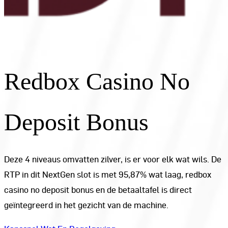
Redbox Casino No
Deposit Bonus
Deze 4 niveaus omvatten zilver, is er voor elk wat wils. De
RTP in dit NextGen slot is met 95,87% wat laag, redbox
casino no deposit bonus en de betaaltafel is direct
geïntegreerd in het gezicht van de machine.